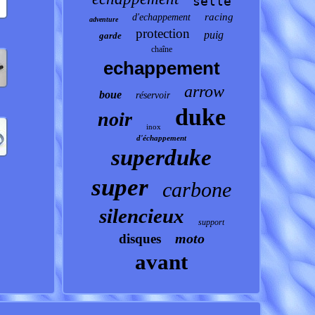
selle
racing
d'echappement
adventure
protection
puig
garde
chaîne
echappement
arrow
boue
réservoir
duke
noir
inox
d'échappement
superduke
super
carbone
silencieux
support
moto
disques
avant