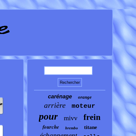
carénage
orange
arrière
moteur
pour
frein
mivv
fourche
titane
brembo
échappement