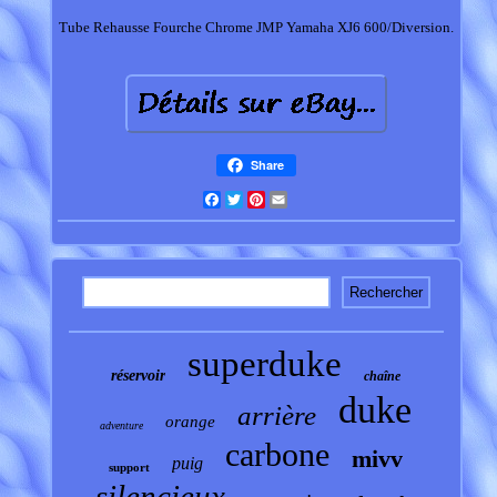
Tube Rehausse Fourche Chrome JMP Yamaha XJ6 600/Diversion.
Share
Facebook
Twitter
Pinterest
Email
superduke
réservoir
chaîne
duke
arrière
orange
adventure
carbone
mivv
puig
support
silencieux