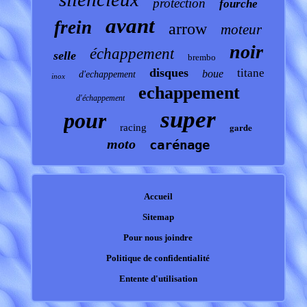
protection
fourche
avant
frein
arrow
moteur
noir
échappement
selle
brembo
disques
titane
boue
d'echappement
inox
echappement
d'échappement
super
pour
garde
racing
moto
carénage
Accueil
Sitemap
Pour nous joindre
Politique de confidentialité
Entente d'utilisation