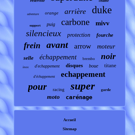
réservoir
chaîne
duke
arrière
orange
adventure
carbone
mivv
puig
support
silencieux
protection
fourche
avant
frein
arrow
moteur
noir
échappement
selle
brembo
disques
titane
boue
d'echappement
inox
echappement
d'échappement
super
pour
garde
racing
moto
carénage
Accueil
Sitemap