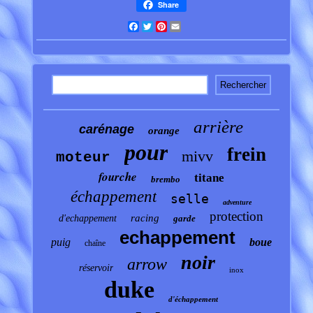
Share
Facebook
Twitter
Pinterest
Email
arrière
carénage
orange
pour
frein
mivv
moteur
fourche
titane
brembo
échappement
selle
adventure
protection
racing
d'echappement
garde
echappement
puig
boue
chaîne
noir
arrow
réservoir
inox
duke
d'échappement