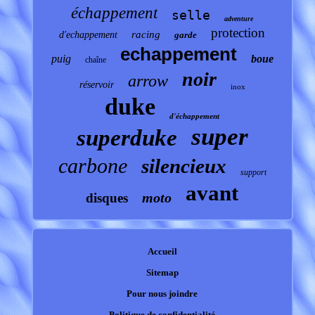
échappement
selle
adventure
protection
racing
d'echappement
garde
echappement
puig
boue
chaîne
noir
arrow
réservoir
inox
duke
d'échappement
super
superduke
carbone
silencieux
support
avant
moto
disques
Accueil
Sitemap
Pour nous joindre
Politique de confidentialité