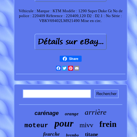
Véhicule : Marque : KTM Modèle : 1290 Super Duke Gt No de
police : 220409 Réference : 220409,120 D2 : D2.1 : No Série :
VBKV69402LM921490 Mise en circ.
Share
Facebook
Twitter
Pinterest
Email
arrière
carénage
orange
pour
frein
mivv
moteur
fourche
titane
brembo