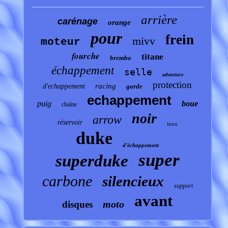
arrière
carénage
orange
pour
frein
mivv
moteur
fourche
titane
brembo
échappement
selle
adventure
protection
racing
d'echappement
garde
echappement
puig
boue
chaîne
noir
arrow
réservoir
inox
duke
d'échappement
super
superduke
carbone
silencieux
support
avant
moto
disques