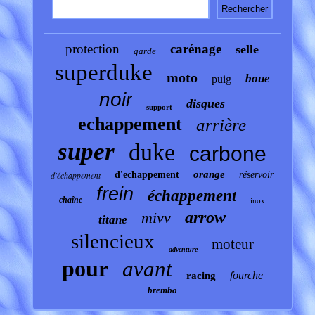
protection
carénage
selle
garde
superduke
moto
boue
puig
noir
disques
support
echappement
arrière
super
duke
carbone
orange
d'échappement
d'echappement
réservoir
frein
échappement
chaîne
inox
arrow
mivv
titane
silencieux
moteur
adventure
pour
avant
fourche
racing
brembo