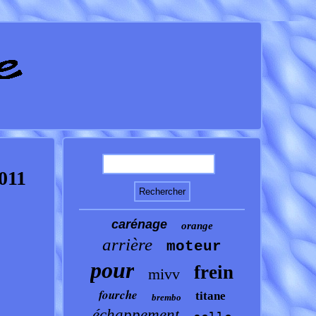
011
carénage
orange
arrière
moteur
pour
frein
mivv
fourche
titane
brembo
échappement