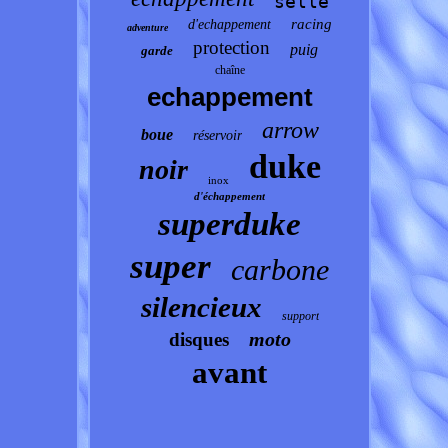
selle
racing
d'echappement
adventure
protection
puig
garde
chaîne
echappement
arrow
boue
réservoir
duke
noir
inox
d'échappement
superduke
super
carbone
silencieux
support
moto
disques
avant