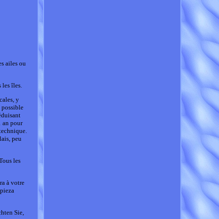
s ailes ou
les îles.
cales, y
t possible
éduisant
1 an pour
 technique.
lais, peu
Tous les
ra à votre
 pieza
chten Sie,