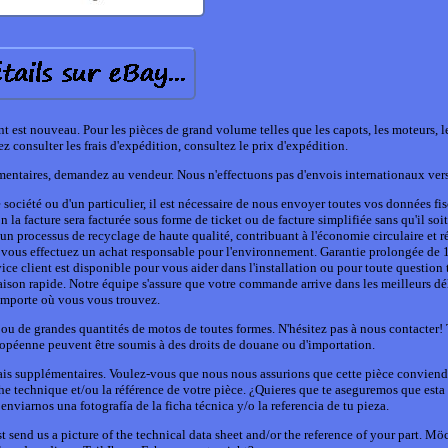
uveau. Pour les pièces de grand volume telles que les capots, les moteurs, le
z consulter les frais d'expédition, consultez le prix d'expédition.
mentaires, demandez au vendeur. Nous n'effectuons pas d'envois internationaux vers 
iété ou d'un particulier, il est nécessaire de nous envoyer toutes vos données fis
la facture sera facturée sous forme de ticket ou de facture simplifiée sans qu'il soi
d'un processus de recyclage de haute qualité, contribuant à l'économie circulaire et r
, vous effectuez un achat responsable pour l'environnement. Garantie prolongée de 
ice client est disponible pour vous aider dans l'installation ou pour toute question
ison rapide. Notre équipe s'assure que votre commande arrive dans les meilleurs dé
importe où vous vous trouvez.
u de grandes quantités de motos de toutes formes. N'hésitez pas à nous contacter! 
ropéenne peuvent être soumis à des droits de douane ou d'importation.
rais supplémentaires. Voulez-vous que nous nous assurions que cette pièce conviend
he technique et/ou la référence de votre pièce. ¿Quieres que te aseguremos que esta
nviarnos una fotografía de la ficha técnica y/o la referencia de tu pieza.
t send us a picture of the technical data sheet and/or the reference of your part. Mö