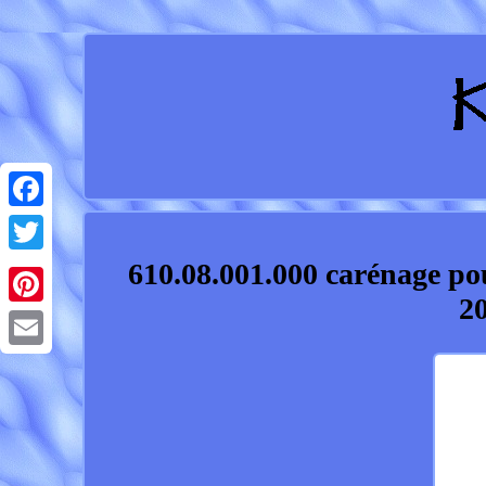
Facebook
610.08.001.000 carénage
Twitter
2
Pinterest
Email