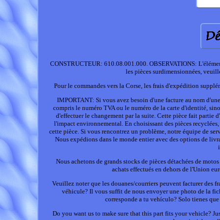
CONSTRUCTEUR: 610.08.001.000. OBSERVATIONS: L'élément est no
les pièces surdimensionnées, veuille
Pour le commandes vers la Corse, les frais d'expédition supplé
IMPORTANT: Si vous avez besoin d'une facture au nom d'une soc
compris le numéro TVA ou le numéro de la carte d'identité, sinon 
d'effectuer le changement par la suite. Cette pièce fait partie 
l'impact environnemental. En choisissant des pièces recyclées
cette pièce. Si vous rencontrez un problème, notre équipe de serv
Nous expédions dans le monde entier avec des options de livra
Nous achetons de grands stocks de pièces détachées de motos o
achats effectués en dehors de l'Union eu
Veuillez noter que les douanes/courriers peuvent facturer des f
véhicule? Il vous suffit de nous envoyer une photo de la fic
corresponde a tu vehículo? Solo tienes que e
Do you want us to make sure that this part fits your vehicle? Jus