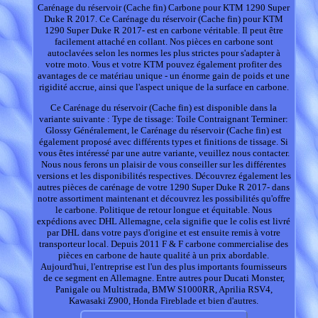
Carénage du réservoir (Cache fin) Carbone pour KTM 1290 Super
Duke R 2017. Ce Carénage du réservoir (Cache fin) pour KTM
1290 Super Duke R 2017- est en carbone véritable. Il peut être
facilement attaché en collant. Nos pièces en carbone sont
autoclavées selon les normes les plus strictes pour s'adapter à
votre moto. Vous et votre KTM pouvez également profiter des
avantages de ce matériau unique - un énorme gain de poids et une
rigidité accrue, ainsi que l'aspect unique de la surface en carbone.
Ce Carénage du réservoir (Cache fin) est disponible dans la
variante suivante : Type de tissage: Toile Contraignant Terminer:
Glossy Généralement, le Carénage du réservoir (Cache fin) est
également proposé avec différents types et finitions de tissage. Si
vous êtes intéressé par une autre variante, veuillez nous contacter.
Nous nous ferons un plaisir de vous conseiller sur les différentes
versions et les disponibilités respectives. Découvrez également les
autres pièces de carénage de votre 1290 Super Duke R 2017- dans
notre assortiment maintenant et découvrez les possibilités qu'offre
le carbone. Politique de retour longue et équitable. Nous
expédions avec DHL Allemagne, cela signifie que le colis est livré
par DHL dans votre pays d'origine et est ensuite remis à votre
transporteur local. Depuis 2011 F & F carbone commercialise des
pièces en carbone de haute qualité à un prix abordable.
Aujourd'hui, l'entreprise est l'un des plus importants fournisseurs
de ce segment en Allemagne. Entre autres pour Ducati Monster,
Panigale ou Multistrada, BMW S1000RR, Aprilia RSV4,
Kawasaki Z900, Honda Fireblade et bien d'autres.