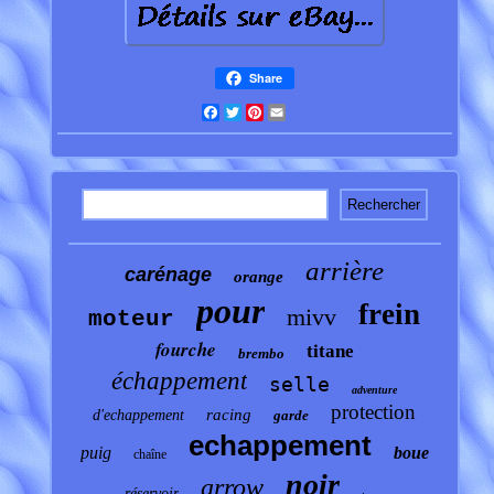
Share
Facebook
Twitter
Pinterest
Email
arrière
carénage
orange
pour
frein
mivv
moteur
fourche
titane
brembo
échappement
selle
adventure
protection
racing
d'echappement
garde
echappement
puig
boue
chaîne
noir
arrow
réservoir