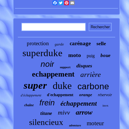
Facebook
Twitter
Pinterest
Email
protection
carénage
selle
garde
superduke
moto
boue
puig
noir
disques
support
echappement
arrière
super
duke
carbone
orange
d'échappement
d'echappement
réservoir
frein
échappement
chaîne
inox
arrow
mivv
titane
silencieux
moteur
adventure