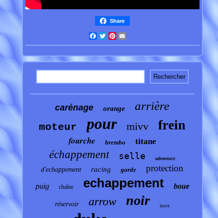
Share
Facebook
Twitter
Pinterest
Email
arrière
carénage
orange
pour
frein
mivv
moteur
fourche
titane
brembo
échappement
selle
adventure
protection
racing
d'echappement
garde
echappement
puig
boue
chaîne
noir
arrow
réservoir
inox