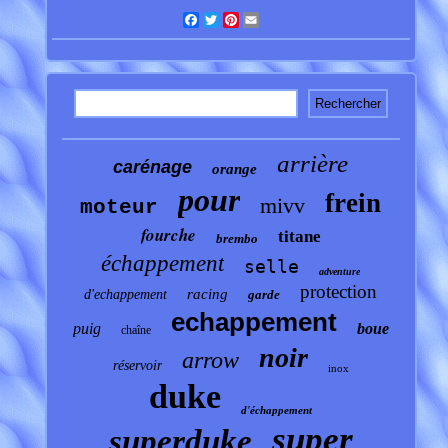
Facebook
Twitter
Pinterest
Email
arrière
carénage
orange
pour
frein
mivv
moteur
fourche
titane
brembo
échappement
selle
adventure
protection
racing
d'echappement
garde
echappement
puig
boue
chaîne
noir
arrow
réservoir
inox
duke
d'échappement
super
superduke