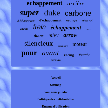
echappement
arrière
super
duke
carbone
orange
d'échappement
d'echappement
réservoir
frein
échappement
chaîne
inox
arrow
mivv
titane
silencieux
moteur
adventure
pour
avant
fourche
racing
brembo
Accueil
Sitemap
Pour nous joindre
Politique de confidentialité
Entente d'utilisation