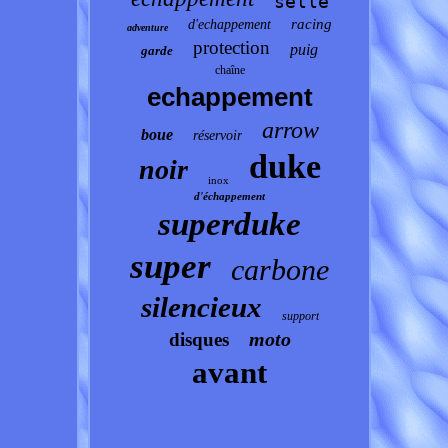
selle
racing
d'echappement
adventure
protection
puig
garde
chaîne
echappement
arrow
boue
réservoir
duke
noir
inox
d'échappement
superduke
super
carbone
silencieux
support
moto
disques
avant