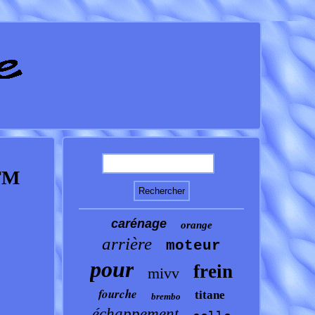
TM
carénage
orange
arrière
moteur
pour
frein
mivv
fourche
titane
brembo
échappement