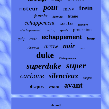
pour
frein
mivv
moteur
fourche
titane
brembo
échappement
selle
adventure
protection
racing
d'echappement
garde
echappement
puig
boue
chaîne
noir
arrow
réservoir
inox
duke
d'échappement
super
superduke
carbone
silencieux
support
avant
moto
disques
Accueil