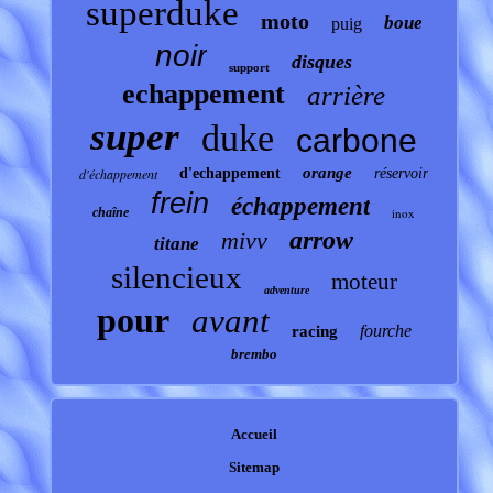
superduke
moto
boue
puig
noir
disques
support
echappement
arrière
super
duke
carbone
orange
d'échappement
d'echappement
réservoir
frein
échappement
chaîne
inox
arrow
mivv
titane
silencieux
moteur
adventure
pour
avant
fourche
racing
brembo
Accueil
Sitemap