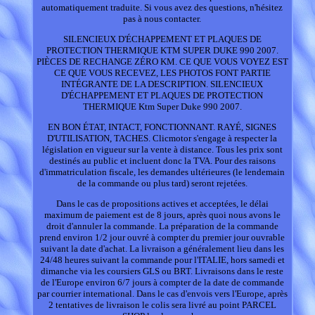
automatiquement traduite. Si vous avez des questions, n'hésitez
pas à nous contacter.
SILENCIEUX D'ÉCHAPPEMENT ET PLAQUES DE
PROTECTION THERMIQUE KTM SUPER DUKE 990 2007.
PIÈCES DE RECHANGE ZÉRO KM. CE QUE VOUS VOYEZ EST
CE QUE VOUS RECEVEZ, LES PHOTOS FONT PARTIE
INTÉGRANTE DE LA DESCRIPTION. SILENCIEUX
D'ÉCHAPPEMENT ET PLAQUES DE PROTECTION
THERMIQUE Ktm Super Duke 990 2007.
EN BON ÉTAT, INTACT, FONCTIONNANT. RAYÉ, SIGNES
D'UTILISATION, TACHES. Clicmotor s'engage à respecter la
législation en vigueur sur la vente à distance. Tous les prix sont
destinés au public et incluent donc la TVA. Pour des raisons
d'immatriculation fiscale, les demandes ultérieures (le lendemain
de la commande ou plus tard) seront rejetées.
Dans le cas de propositions actives et acceptées, le délai
maximum de paiement est de 8 jours, après quoi nous avons le
droit d'annuler la commande. La préparation de la commande
prend environ 1/2 jour ouvré à compter du premier jour ouvrable
suivant la date d'achat. La livraison a généralement lieu dans les
24/48 heures suivant la commande pour l'ITALIE, hors samedi et
dimanche via les coursiers GLS ou BRT. Livraisons dans le reste
de l'Europe environ 6/7 jours à compter de la date de commande
par courrier international. Dans le cas d'envois vers l'Europe, après
2 tentatives de livraison le colis sera livré au point PARCEL