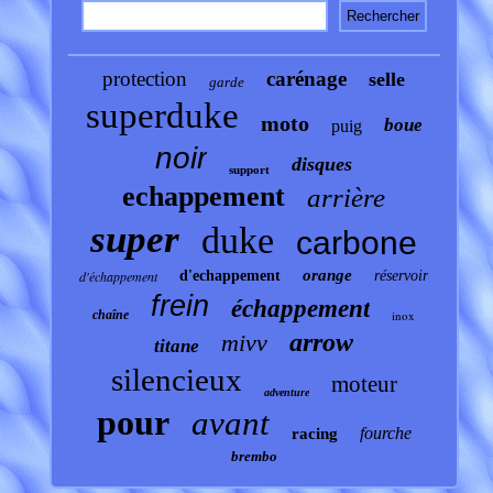
protection
carénage
selle
garde
superduke
moto
boue
puig
noir
disques
support
echappement
arrière
super
duke
carbone
orange
d'échappement
d'echappement
réservoir
frein
échappement
chaîne
inox
arrow
mivv
titane
silencieux
moteur
adventure
pour
avant
fourche
racing
brembo