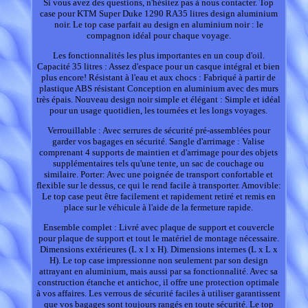
Si vous avez des questions, n'hésitez pas à nous contacter. Top
case pour KTM Super Duke 1290 RA35 litres design aluminium
noir. Le top case parfait au design en aluminium noir : le
compagnon idéal pour chaque voyage.
Les fonctionnalités les plus importantes en un coup d'oil.
Capacité 35 litres : Assez d'espace pour un casque intégral et bien
plus encore! Résistant à l'eau et aux chocs : Fabriqué à partir de
plastique ABS résistant Conception en aluminium avec des murs
très épais. Nouveau design noir simple et élégant : Simple et idéal
pour un usage quotidien, les tournées et les longs voyages.
Verrouillable : Avec serrures de sécurité pré-assemblées pour
garder vos bagages en sécurité. Sangle d'arrimage : Valise
comprenant 4 supports de maintien et d'arrimage pour des objets
supplémentaires tels qu'une tente, un sac de couchage ou
similaire. Porter: Avec une poignée de transport confortable et
flexible sur le dessus, ce qui le rend facile à transporter. Amovible:
Le top case peut être facilement et rapidement retiré et remis en
place sur le véhicule à l'aide de la fermeture rapide.
Ensemble complet : Livré avec plaque de support et couvercle
pour plaque de support et tout le matériel de montage nécessaire.
Dimensions extérieures (L x l x H). Dimensions internes (L x L x
H). Le top case impressionne non seulement par son design
attrayant en aluminium, mais aussi par sa fonctionnalité. Avec sa
construction étanche et antichoc, il offre une protection optimale
à vos affaires. Les verrous de sécurité faciles à utiliser garantissent
que vos bagages sont toujours rangés en toute sécurité. Le top