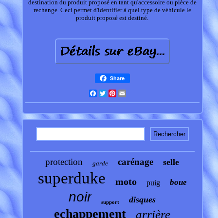
destination du produit proposé en tant qu'accessoire ou pièce de
rechange. Ceci permet d'identifier à quel type de véhicule le
produit proposé est destiné.
Share
Facebook
Twitter
Pinterest
Email
protection
carénage
selle
garde
superduke
moto
boue
puig
noir
disques
support
echappement
arrière