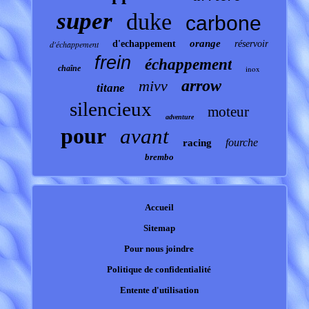
super
duke
carbone
orange
d'échappement
d'echappement
réservoir
frein
échappement
chaîne
inox
arrow
mivv
titane
silencieux
moteur
adventure
pour
avant
fourche
racing
brembo
Accueil
Sitemap
Pour nous joindre
Politique de confidentialité
Entente d'utilisation