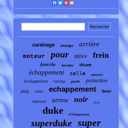
Facebook
Twitter
Pinterest
Email
arrière
carénage
orange
pour
frein
mivv
moteur
fourche
titane
brembo
échappement
selle
adventure
protection
racing
d'echappement
garde
echappement
puig
boue
chaîne
noir
arrow
réservoir
inox
duke
d'échappement
super
superduke