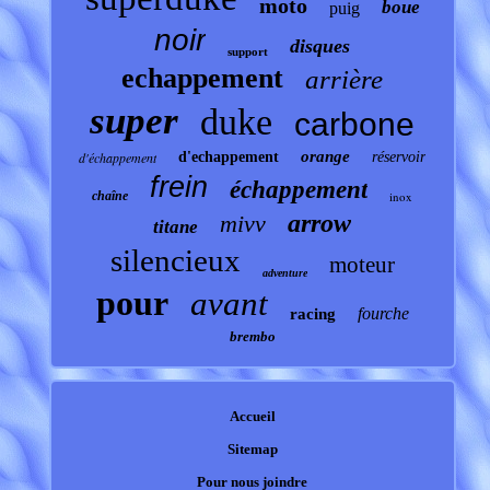
moto
boue
puig
noir
disques
support
echappement
arrière
super
duke
carbone
orange
d'échappement
d'echappement
réservoir
frein
échappement
chaîne
inox
arrow
mivv
titane
silencieux
moteur
adventure
pour
avant
fourche
racing
brembo
Accueil
Sitemap
Pour nous joindre