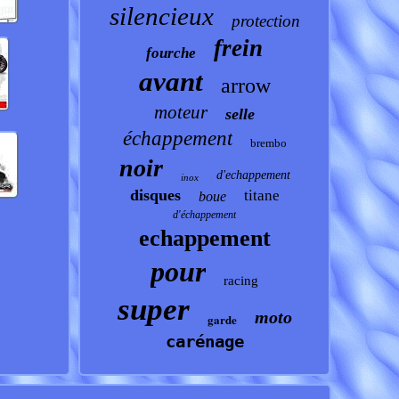
silencieux
protection
frein
fourche
avant
arrow
moteur
selle
échappement
brembo
noir
d'echappement
inox
disques
titane
boue
d'échappement
echappement
pour
racing
super
moto
garde
carénage