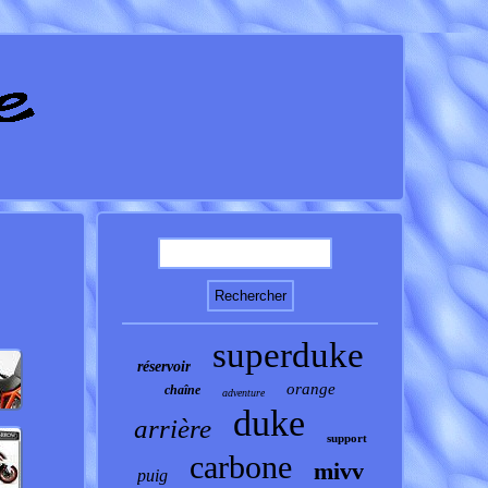
superduke
réservoir
orange
chaîne
adventure
duke
arrière
support
carbone
mivv
puig