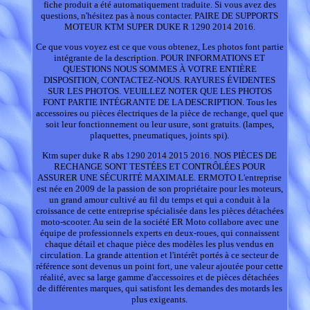
fiche produit a été automatiquement traduite. Si vous avez des
questions, n'hésitez pas à nous contacter. PAIRE DE SUPPORTS
MOTEUR KTM SUPER DUKE R 1290 2014 2016.
Ce que vous voyez est ce que vous obtenez, Les photos font partie
intégrante de la description. POUR INFORMATIONS ET
QUESTIONS NOUS SOMMES À VOTRE ENTIÈRE
DISPOSITION, CONTACTEZ-NOUS. RAYURES ÉVIDENTES
SUR LES PHOTOS. VEUILLEZ NOTER QUE LES PHOTOS
FONT PARTIE INTÉGRANTE DE LA DESCRIPTION. Tous les
accessoires ou pièces électriques de la pièce de rechange, quel que
soit leur fonctionnement ou leur usure, sont gratuits. (lampes,
plaquettes, pneumatiques, joints spi).
Ktm super duke R abs 1290 2014 2015 2016. NOS PIÈCES DE
RECHANGE SONT TESTÉES ET CONTRÔLÉES POUR
ASSURER UNE SÉCURITÉ MAXIMALE. ERMOTO L'entreprise
est née en 2009 de la passion de son propriétaire pour les moteurs,
un grand amour cultivé au fil du temps et qui a conduit à la
croissance de cette entreprise spécialisée dans les pièces détachées
moto-scooter. Au sein de la société ER Moto collabore avec une
équipe de professionnels experts en deux-roues, qui connaissent
chaque détail et chaque pièce des modèles les plus vendus en
circulation. La grande attention et l'intérêt portés à ce secteur de
référence sont devenus un point fort, une valeur ajoutée pour cette
réalité, avec sa large gamme d'accessoires et de pièces détachées
de différentes marques, qui satisfont les demandes des motards les
plus exigeants.