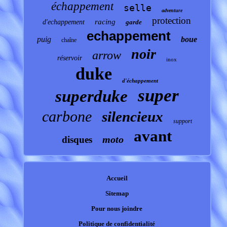
échappement
selle
adventure
protection
racing
d'echappement
garde
echappement
puig
boue
chaîne
noir
arrow
réservoir
inox
duke
d'échappement
super
superduke
carbone
silencieux
support
avant
moto
disques
Accueil
Sitemap
Pour nous joindre
Politique de confidentialité