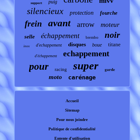
mivv
puig
support
silencieux
protection
fourche
avant
frein
arrow
moteur
noir
échappement
selle
brembo
disques
titane
boue
d'echappement
inox
echappement
d'échappement
super
pour
garde
racing
moto
carénage
Accueil
Sitemap
Pour nous joindre
Politique de confidentialité
Entente d'utilisation