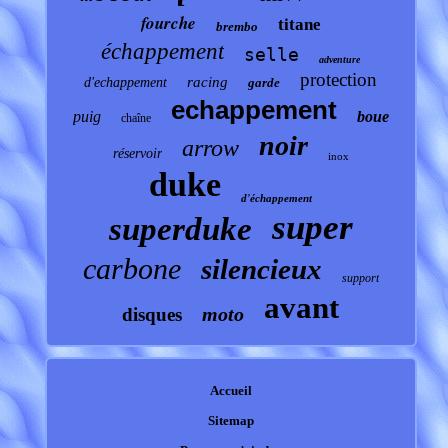
fourche
titane
brembo
échappement
selle
adventure
protection
racing
d'echappement
garde
echappement
puig
boue
chaîne
noir
arrow
réservoir
inox
duke
d'échappement
super
superduke
carbone
silencieux
support
avant
moto
disques
Accueil
Sitemap