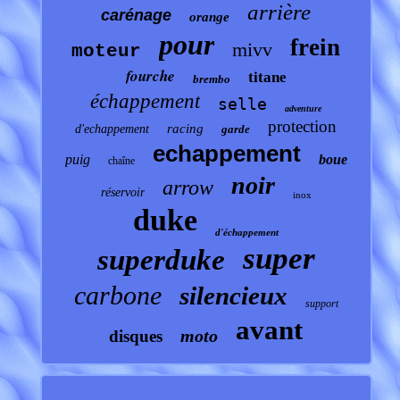
arrière
carénage
orange
pour
frein
mivv
moteur
fourche
titane
brembo
échappement
selle
adventure
protection
racing
d'echappement
garde
echappement
puig
boue
chaîne
noir
arrow
réservoir
inox
duke
d'échappement
super
superduke
carbone
silencieux
support
avant
moto
disques