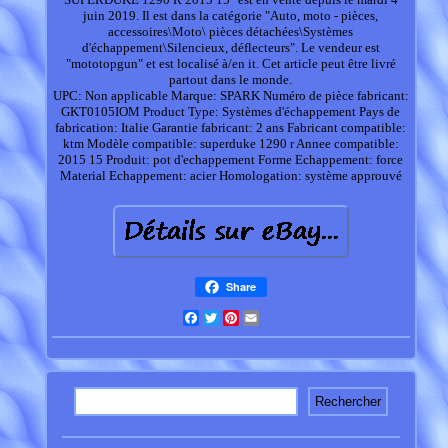
juin 2019. Il est dans la catégorie "Auto, moto - pièces,
accessoires\Moto\ pièces détachées\Systèmes
d'échappement\Silencieux, déflecteurs". Le vendeur est
"mototopgun" et est localisé à/en it. Cet article peut être livré
partout dans le monde.
UPC: Non applicable
Marque: SPARK
Numéro de pièce fabricant:
GKT0105IOM
Product Type: Systèmes d'échappement
Pays de
fabrication: Italie
Garantie fabricant: 2 ans
Fabricant compatible:
ktm
Modèle compatible: superduke 1290 r
Annee compatible:
2015 15
Produit: pot d'echappement
Forme Echappement: force
Material Echappement: acier
Homologation: système approuvé
Share
Facebook
Twitter
Pinterest
Email