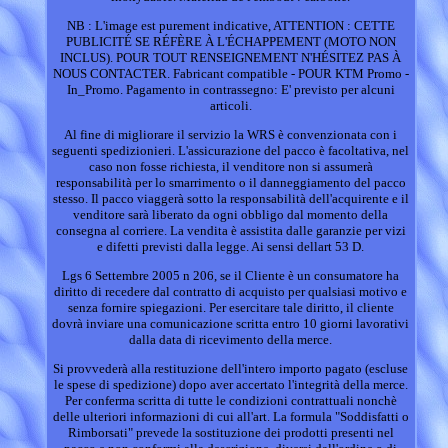
NB : L'image est purement indicative, ATTENTION : CETTE
PUBLICITÉ SE RÉFÈRE À L'ÉCHAPPEMENT (MOTO NON
INCLUS). POUR TOUT RENSEIGNEMENT N'HÉSITEZ PAS À
NOUS CONTACTER. Fabricant compatible - POUR KTM Promo -
In_Promo. Pagamento in contrassegno: E' previsto per alcuni
articoli.
Al fine di migliorare il servizio la WRS è convenzionata con i
seguenti spedizionieri. L'assicurazione del pacco è facoltativa, nel
caso non fosse richiesta, il venditore non si assumerà
responsabilità per lo smarrimento o il danneggiamento del pacco
stesso. Il pacco viaggerà sotto la responsabilità dell'acquirente e il
venditore sarà liberato da ogni obbligo dal momento della
consegna al corriere. La vendita è assistita dalle garanzie per vizi
e difetti previsti dalla legge. Ai sensi dellart 53 D.
Lgs 6 Settembre 2005 n 206, se il Cliente è un consumatore ha
diritto di recedere dal contratto di acquisto per qualsiasi motivo e
senza fornire spiegazioni. Per esercitare tale diritto, il cliente
dovrà inviare una comunicazione scritta entro 10 giorni lavorativi
dalla data di ricevimento della merce.
Si provvederà alla restituzione dell'intero importo pagato (escluse
le spese di spedizione) dopo aver accertato l'integrità della merce.
Per conferma scritta di tutte le condizioni contrattuali nonchè
delle ulteriori informazioni di cui all'art. La formula "Soddisfatti o
Rimborsati" prevede la sostituzione dei prodotti presenti nel