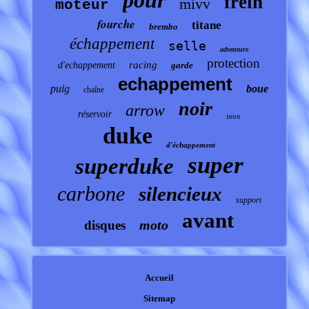
pour
frein
mivv
moteur
fourche
titane
brembo
échappement
selle
adventure
protection
racing
d'echappement
garde
echappement
puig
boue
chaîne
noir
arrow
réservoir
inox
duke
d'échappement
super
superduke
carbone
silencieux
support
avant
moto
disques
Accueil
Sitemap