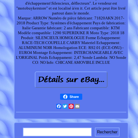
d'échappement\Silencieux, déflecteurs". Le vendeur est
"motobuykerstore" et est localisé à/en it. Cet article peut être livré
partout dans le monde.
Marque: ARROW
Numéro de pièce fabricant: 71820AKN 2017-
2018
Product Type: Systèmes d'échappement
Pays de fabrication:
Italie
Garantie fabricant: 2 ans
Fabricant compatible: KTM
Modèle compatible: 1290 SUPERDUKE R
Moto Type: 2018 18
Produit: SILENCIEUX HOMOLOGUE
Forme Echappement:
RACE-TECH COUPELLE CARBY
Materiel Echappement:
ALUMINIUM NOIR
Homologation ECE: R92.01 (ECE-ONU) -
EURO4
Montage Echappement: INTERCHANGEABLE AVEC
L'ORIGINAL
Poids Echappament: 2,47
Sonde Lambda: NO
Sonde
CO: NO
Info: CHICANE AMOVIBLE INCLUE
Share
Facebook
Twitter
Pinterest
Email