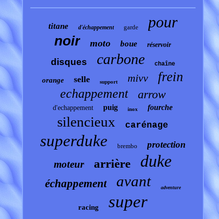
pour
titane
garde
d'échappement
noir
moto
boue
réservoir
carbone
disques
chaîne
frein
mivv
selle
orange
support
echappement
arrow
puig
fourche
d'echappement
inox
silencieux
carénage
superduke
protection
brembo
duke
arrière
moteur
avant
échappement
adventure
super
racing