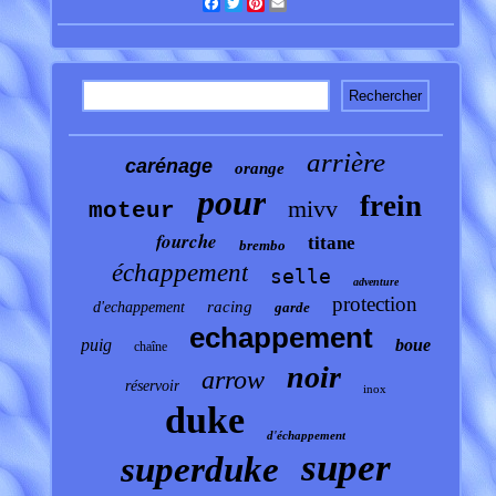
Facebook
Twitter
Pinterest
Email
arrière
carénage
orange
pour
frein
mivv
moteur
fourche
titane
brembo
échappement
selle
adventure
protection
racing
d'echappement
garde
echappement
puig
boue
chaîne
noir
arrow
réservoir
inox
duke
d'échappement
super
superduke