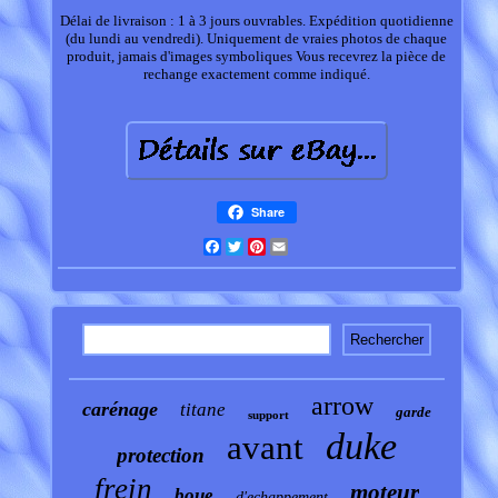
Délai de livraison : 1 à 3 jours ouvrables. Expédition quotidienne
(du lundi au vendredi). Uniquement de vraies photos de chaque
produit, jamais d'images symboliques Vous recevrez la pièce de
rechange exactement comme indiqué.
Share
Facebook
Twitter
Pinterest
Email
arrow
carénage
titane
garde
support
duke
avant
protection
frein
moteur
boue
d'echappement