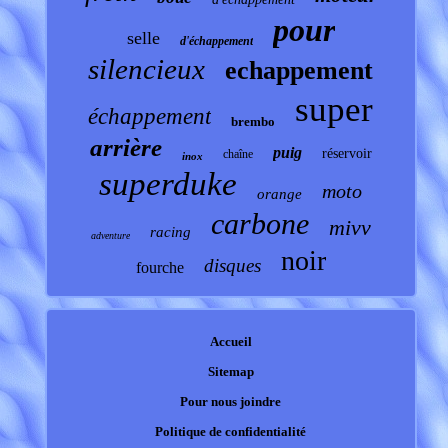
pour
selle
d'échappement
silencieux
echappement
super
échappement
brembo
arrière
puig
réservoir
chaîne
inox
superduke
moto
orange
carbone
mivv
racing
adventure
noir
disques
fourche
Accueil
Sitemap
Pour nous joindre
Politique de confidentialité