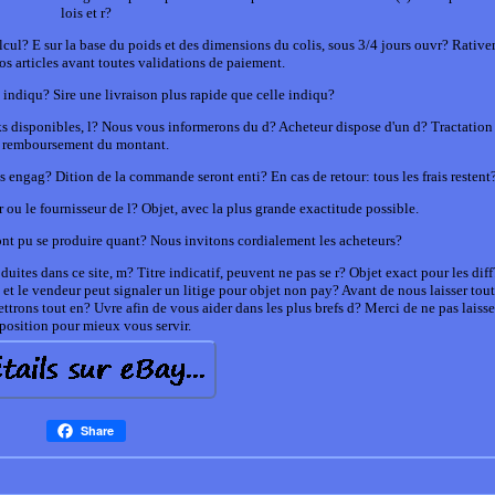
lois et r?
cul? E sur la base du poids et des dimensions du colis, sous 3/4 jours ouvr? Rative
s articles avant toutes validations de paiement.
n indiqu? Sire une livraison plus rapide que celle indiqu?
cks disponibles, l? Nous vous informerons du d? Acheteur dispose d'un d? Tractation 
remboursement du montant.
is engag? Dition de la commande seront enti? En cas de retour: tous les frais restent
r ou le fournisseur de l? Objet, avec la plus grande exactitude possible.
 ont pu se produire quant? Nous invitons cordialement les acheteurs?
uites dans ce site, m? Titre indicatif, peuvent ne pas se r? Objet exact pour les diff
 et le vendeur peut signaler un litige pour objet non pay? Avant de nous laisser tou
rons tout en? Uvre afin de vous aider dans les plus brefs d? Merci de ne pas laisse
position pour mieux vous servir.
Share