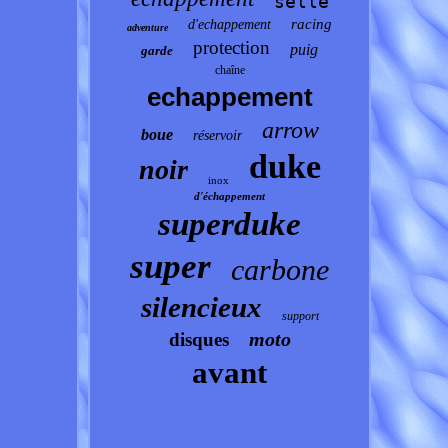
selle
racing
d'echappement
adventure
protection
puig
garde
chaîne
echappement
arrow
boue
réservoir
duke
noir
inox
d'échappement
superduke
super
carbone
silencieux
support
moto
disques
avant