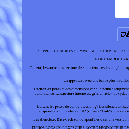
SILENCIEUX ARROW COMPATIBLE POUR KTM 1290 S
RE DE L'EMBOUT ARRI? 
Tement) les anciennes sections de silencieux ovales et cylindriq
Chappement avec une forme plus traditionn
Duction du poids et des dimensions car elle permet l'augment
performance. La structure interne est g? E en acier inoxydable,
circulat
Duisant les pertes de contre-pression g? Les silencieux Rac
disponible en 3 finitions diff? (version "Dark") et peint 
Les silencieux Race-Tech sont disponibles dans une versio
EN NOS LOCAUX, L'EXP? CHEZ NOTRE PRODUCTEUR EVEC UN D? E