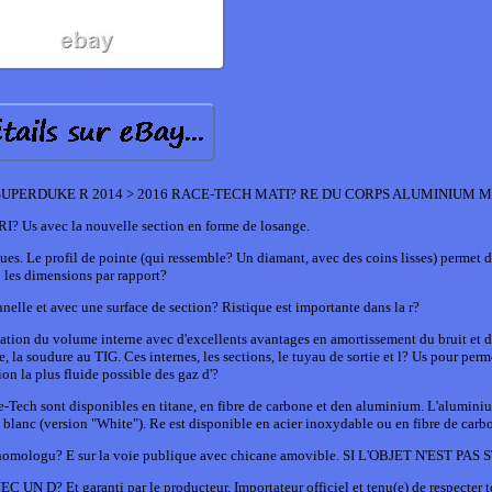
UPERDUKE R 2014 > 2016 RACE-TECH MATI? RE DU CORPS ALUMINIUM M
Us avec la nouvelle section en forme de losange.
ues. Le profil de pointe (qui ressemble? Un diamant, avec des coins lisses) permet d
les dimensions par rapport?
elle et avec une surface de section? Ristique est importante dans la r?
ation du volume interne avec d'excellents avantages en amortissement du bruit et 
 la soudure au TIG. Ces internes, les sections, le tuyau de sortie et l? Us pour perme
ion la plus fluide possible des gaz d'?
e-Tech sont disponibles en titane, en fibre de carbone et den aluminium. L'alumini
en blanc (version "White"). Re est disponible en acier inoxydable ou en fibre de carb
n homologu? E sur la voie publique avec chicane amovible. SI L'OBJET N'EST PAS
t garanti par le producteur. Importateur officiel et tenu(e) de respecter to