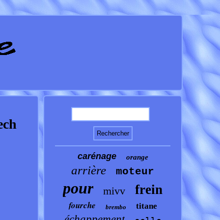
ech
carénage
orange
arrière
moteur
pour
frein
mivv
fourche
titane
brembo
échappement