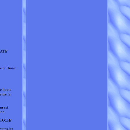
ATI?
e r? Duire
de haute
ttre la
um est
one.
 STOCH?
utes les