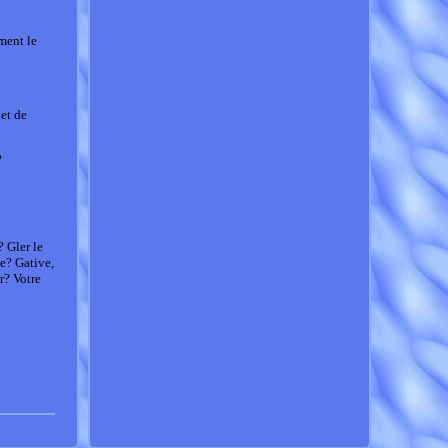
ment le
et de
?
? Gler le
te? Gative,
r? Votre