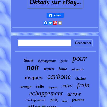
Share
Facebook
Twitter
Pinterest
Email
pour
titane
garde
d'échappement
noir
moto
boue
réservoir
carbone
disques
chaîne
frein
mivv
selle
orange
support
echappement
arrow
puig
fourche
d'echappement
inox