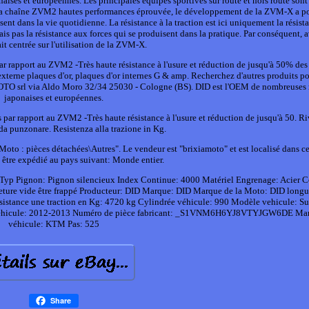
 et européennes. Les principales équipes sportives sur route et hors route sont 
 la chaîne ZVM2 hautes performances éprouvée, le développement de la ZVM-X a p
sent dans la vie quotidienne. La résistance à la traction est ici uniquement la résista
is pas la résistance aux forces qui se produisent dans la pratique. Par conséquent, a
ait centrée sur l'utilisation de la ZVM-X.
par rapport au ZVM2 -Très haute résistance à l'usure et réduction de jusqu'à 50% des 
xterne plaques d'or, plaques d'or internes G & amp. Recherchez d'autres produits po
srl via Aldo Moro 32/34 25030 - Cologne (BS). DID est l'OEM de nombreuses
japonaises et européennes.
s par rapport au ZVM2 -Très haute résistance à l'usure et réduction de jusqu'à 50. Ri
da punzonare. Resistenza alla trazione in Kg.
\Moto : pièces détachées\Autres". Le vendeur est "brixiamoto" et est localisé dans ce
t être expédié au pays suivant: Monde entier.
Typ Pignon: Pignon silencieux
Index Continue: 4000
Matériel Engrenage: Acier
C
ture vide être frappé
Producteur: DID
Marque: DID
Marque de la Moto: DID
longu
sistance une traction en Kg: 4720 kg
Cylindrée véhicule: 990
Modèle vehicule: S
hicule: 2012-2013
Numéro de pièce fabricant: _S1VNM6H6YJ8VTYJGW6DE
Mar
véhicule: KTM
Pas: 525
Share