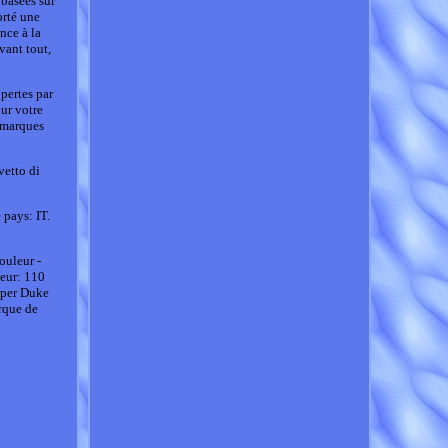
basées sur
orté une
nce à la
vant tout,
pertes par
ur votre
 marques
vetto di
 pays: IT.
ouleur -
eur: 110
uper Duke
que de