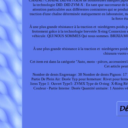
CHAINE / CHAINE DID est l'OEM de nombreuses marques japonaises
la technologie DID. DID ZVM-X : En tant que successeur de
attention particulière aux différentes contraintes qui se produi
traction d'une chaîne déterminée statiquement en laboratoire, ma
la force ét
À une plus grande résistance à la traction et -niedrigeres poids 
frottement grâce à la technologie brevetée X-ring Connexion e
véhicule. QUI NOUS SOMMES Qui nous sommes. BRIXIA MOTO 
À une plus grande résistance à la traction et -niedrigeres poid
chiusura vuoto 
Cet item est dans la catégorie "Auto, moto - pièces, accessoires
Cet article peu
Nombre de dents Engrenage: 38
Nombre de dents Pignon: 17
Partie De Plein Air: Dorée
Typ pour fermeture: Rivet pour ferme
liens
Type 1: Ouvert
Type5: ZVMX
Type de O-ring: X-Ring
Ré
Couleur - Partie Interne: Dorée
Quantité unitaire: 1
Années vé