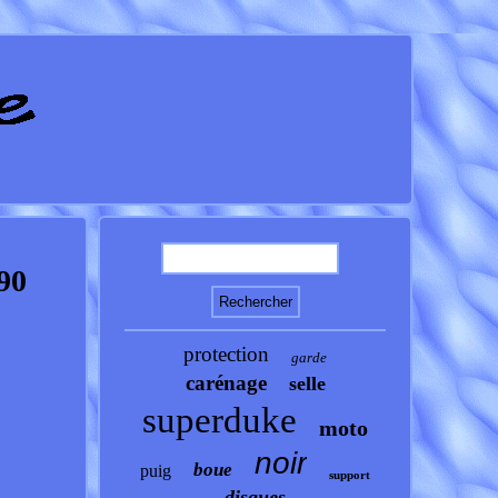
90
protection
garde
carénage
selle
superduke
moto
noir
boue
puig
support
disques