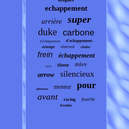
echappement
super
arrière
duke
carbone
d'échappement
d'echappement
orange
réservoir
chaîne
frein
échappement
mivv
titane
inox
silencieux
arrow
pour
moteur
adventure
avant
fourche
racing
brembo