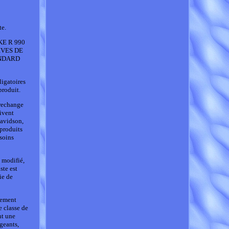
te.
KE R 990
IVES DE
ANDARD
ligatoires
produit.
 rechange
oivent
Davidson,
produits
soins
 modifié,
ste est
ie de
lement
e classe de
nt une
igeants,