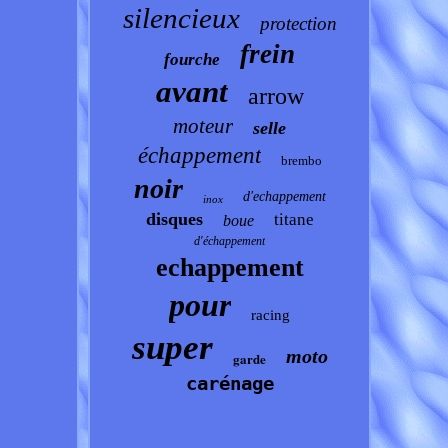
silencieux
protection
frein
fourche
avant
arrow
moteur
selle
échappement
brembo
noir
d'echappement
inox
disques
titane
boue
d'échappement
echappement
pour
racing
super
moto
garde
carénage