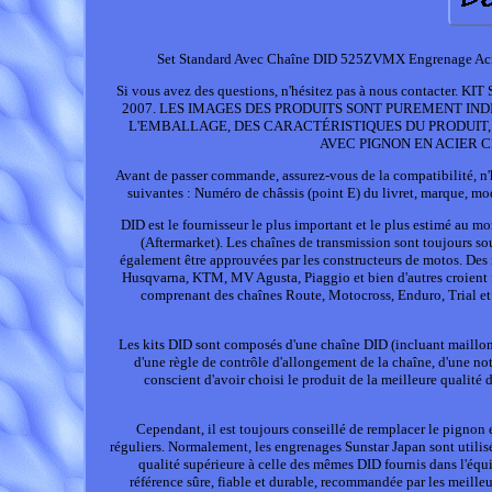
Set Standard Avec Chaîne DID 525ZVMX Engrenage Acier
Si vous avez des questions, n'hésitez pas à nous conta
2007. LES IMAGES DES PRODUITS SONT PUREMENT IN
L'EMBALLAGE, DES CARACTÉRISTIQUES DU PRODUIT, 
AVEC PIGNON EN ACIER CH
Avant de passer commande, assurez-vous de la compatibilité, n'h
suivantes : Numéro de châssis (point E) du livret, marque, mod
DID est le fournisseur le plus important et le plus estimé au 
(Aftermarket). Les chaînes de transmission sont toujours sou
également être approuvées par les constructeurs de motos. De
Husqvarna, KTM, MV Agusta, Piaggio et bien d'autres croient 
comprenant des chaînes Route, Motocross, Enduro, Trial et 
Les kits DID sont composés d'une chaîne DID (incluant maillon d
d'une règle de contrôle d'allongement de la chaîne, d'une not
conscient d'avoir choisi le produit de la meilleure qualité 
Cependant, il est toujours conseillé de remplacer le pignon 
réguliers. Normalement, les engrenages Sunstar Japan sont utilis
qualité supérieure à celle des mêmes DID fournis dans l'équi
référence sûre, fiable et durable, recommandée par les meilleur