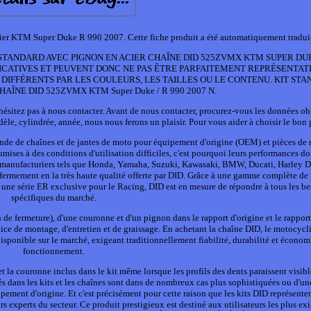
 KTM Super Duke R 990 2007. Cette fiche produit a été automatiquement tradui
cter. KIT STANDARD AVEC PIGNON EN ACIER CHAÎNE DID 525ZVMX KTM SUPER DU
DICATIVES ET PEUVENT DONC NE PAS ÊTRE PARFAITEMENT REPRÉSENTAT
DIFFÉRENTS PAR LES COULEURS, LES TAILLES OU LE CONTENU. KIT ST
AÎNE DID 525ZVMX KTM Super Duke / R 990 2007 N.
ésitez pas à nous contacter. Avant de nous contacter, procurez-vous les données ob
èle, cylindrée, année, nous nous ferons un plaisir. Pour vous aider à choisir le bon 
monde de chaînes et de jantes de moto pour équipement d'origine (OEM) et pièces de
mises à des conditions d'utilisation difficiles, c'est pourquoi leurs performances d
s manufacturiers tels que Honda, Yamaha, Suzuki, Kawasaki, BMW, Ducati, Harley 
fermement en la très haute qualité offerte par DID. Grâce à une gamme complète de 
une série ER exclusive pour le Racing, DID est en mesure de répondre à tous les be
spécifiques du marché.
e fermeture), d'une couronne et d'un pignon dans le rapport d'origine et le rapport
ice de montage, d'entretien et de graissage. En achetant la chaîne DID, le motocycli
disponible sur le marché, exigeant traditionnellement fiabilité, durabilité et économ
fonctionnement.
et la couronne inclus dans le kit même lorsque les profils des dents paraissent visib
és dans les kits et les chaînes sont dans de nombreux cas plus sophistiquées ou d'un
pement d'origine. Et c'est précisément pour cette raison que les kits DID représente
s experts du secteur. Ce produit prestigieux est destiné aux utilisateurs les plus ex