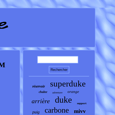
TM
superduke
réservoir
orange
chaîne
adventure
duke
arrière
support
carbone
mivv
puig