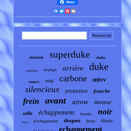
Share
Facebook
Twitter
Pinterest
Email
superduke
réservoir
chaîne
duke
arrière
orange
adventure
carbone
mivv
puig
support
silencieux
protection
fourche
avant
frein
arrow
moteur
noir
échappement
selle
brembo
disques
titane
boue
d'echappement
inox
echappement