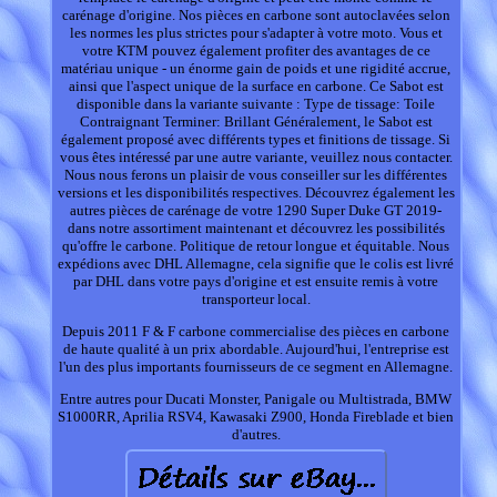
carénage d'origine. Nos pièces en carbone sont autoclavées selon
les normes les plus strictes pour s'adapter à votre moto. Vous et
votre KTM pouvez également profiter des avantages de ce
matériau unique - un énorme gain de poids et une rigidité accrue,
ainsi que l'aspect unique de la surface en carbone. Ce Sabot est
disponible dans la variante suivante : Type de tissage: Toile
Contraignant Terminer: Brillant Généralement, le Sabot est
également proposé avec différents types et finitions de tissage. Si
vous êtes intéressé par une autre variante, veuillez nous contacter.
Nous nous ferons un plaisir de vous conseiller sur les différentes
versions et les disponibilités respectives. Découvrez également les
autres pièces de carénage de votre 1290 Super Duke GT 2019-
dans notre assortiment maintenant et découvrez les possibilités
qu'offre le carbone. Politique de retour longue et équitable. Nous
expédions avec DHL Allemagne, cela signifie que le colis est livré
par DHL dans votre pays d'origine et est ensuite remis à votre
transporteur local.
Depuis 2011 F & F carbone commercialise des pièces en carbone
de haute qualité à un prix abordable. Aujourd'hui, l'entreprise est
l'un des plus importants fournisseurs de ce segment en Allemagne.
Entre autres pour Ducati Monster, Panigale ou Multistrada, BMW
S1000RR, Aprilia RSV4, Kawasaki Z900, Honda Fireblade et bien
d'autres.