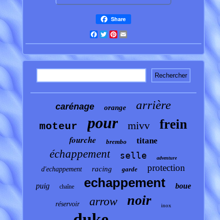
Share
Facebook
Twitter
Pinterest
Email
arrière
carénage
orange
pour
frein
mivv
moteur
fourche
titane
brembo
échappement
selle
adventure
protection
racing
d'echappement
garde
echappement
puig
boue
chaîne
noir
arrow
réservoir
inox
duke