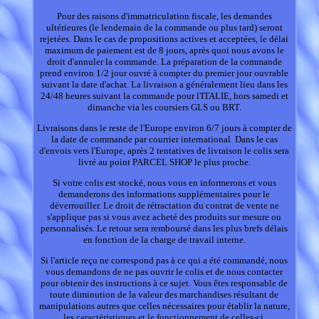
Pour des raisons d'immatriculation fiscale, les demandes
ultérieures (le lendemain de la commande ou plus tard) seront
rejetées. Dans le cas de propositions actives et acceptées, le délai
maximum de paiement est de 8 jours, après quoi nous avons le
droit d'annuler la commande. La préparation de la commande
prend environ 1/2 jour ouvré à compter du premier jour ouvrable
suivant la date d'achat. La livraison a généralement lieu dans les
24/48 heures suivant la commande pour l'ITALIE, hors samedi et
dimanche via les coursiers GLS ou BRT.
Livraisons dans le reste de l'Europe environ 6/7 jours à compter de
la date de commande par courrier international. Dans le cas
d'envois vers l'Europe, après 2 tentatives de livraison le colis sera
livré au point PARCEL SHOP le plus proche.
Si votre colis est stocké, nous vous en informerons et vous
demanderons des informations supplémentaires pour le
déverrouiller. Le droit de rétractation du contrat de vente ne
s'applique pas si vous avez acheté des produits sur mesure ou
personnalisés. Le retour sera remboursé dans les plus brefs délais
en fonction de la charge de travail interne.
Si l'article reçu ne correspond pas à ce qui a été commandé, nous
vous demandons de ne pas ouvrir le colis et de nous contacter
pour obtenir des instructions à ce sujet. Vous êtes responsable de
toute diminution de la valeur des marchandises résultant de
manipulations autres que celles nécessaires pour établir la nature,
les caractéristiques et le fonctionnement de celles-ci.