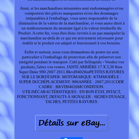
Ainsi, si les marchandises retournées sont endommagées et/ou
comportent des pièces manquantes et/ou des dommages
irréparables à l'emballage, vous serez responsable de la
diminution de la valeur de la marchandise, et vous aurez droit à
un remboursement du montant égal à la valeur résiduelle du
Produit. A cette fin, vous êtes donc invités à ne pas manipuler la
marchandise au-delà de ce qui est strictement nécessaire pour
établir si le produit est adapté et fonctionnel à vos besoins.
Enfin et surtout, nous vous demandons de porter un soin
particulier à l'emballage de protection afin de préserver son
intégrité pendant le transport. Créé par Sellrapido - Vendez vos
produits, Gérez vos ventes. JANTE ARRIÈRE 17 X 5,50 Ktm
Super Duke 990 2007 2011 Bkvd94026mPETITES RAYURES
SUR LE BORDTAPER: MOTOMARQUE: KTMMODÈLE :
SUPER DUCDÉPLACEMENT: 990ANNÉE : 2007,2011CODE
CADRE : BKVD94026MCONDITION:
UTILISÉCARACTÉRISTIQUES : EN BON ÉTAT, INTACT,
FONCTIONNANT, DEFAUTS À SIGNALER : SIGNES D'USAGE,
TACHES, PETITES RAYURES.