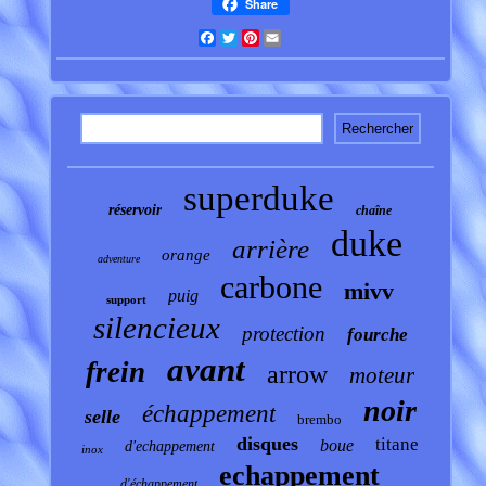
Share
Facebook
Twitter
Pinterest
Email
superduke
réservoir
chaîne
duke
arrière
orange
adventure
carbone
mivv
puig
support
silencieux
protection
fourche
avant
frein
arrow
moteur
noir
échappement
selle
brembo
disques
titane
boue
d'echappement
inox
echappement
d'échappement