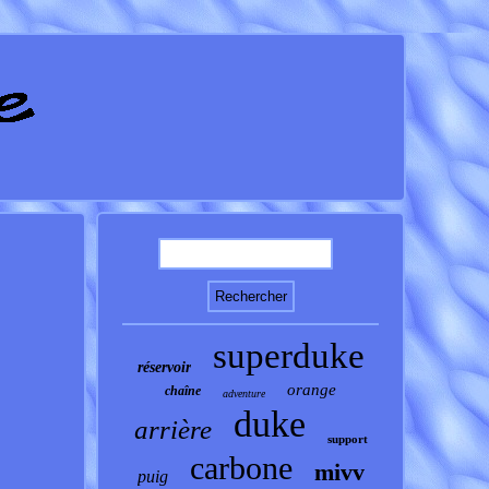
superduke
réservoir
orange
chaîne
adventure
duke
arrière
support
carbone
mivv
puig