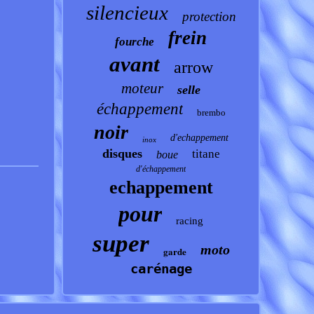
silencieux
protection
frein
fourche
avant
arrow
moteur
selle
échappement
brembo
noir
d'echappement
inox
disques
titane
boue
d'échappement
echappement
pour
racing
super
moto
garde
carénage