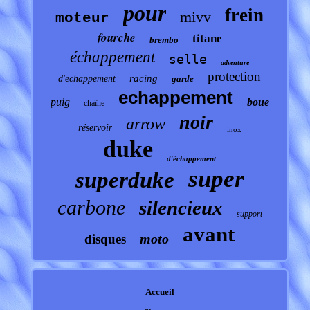
pour
frein
mivv
moteur
fourche
titane
brembo
échappement
selle
adventure
protection
racing
d'echappement
garde
echappement
puig
boue
chaîne
noir
arrow
réservoir
inox
duke
d'échappement
super
superduke
carbone
silencieux
support
avant
moto
disques
Accueil