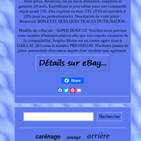
Votre pièce, Réservoir, est en stock démontée, contrôlée et
garantie 24 mois. Expédition le jour même pour une commande
reçue avant 15h. Prix exprimé en euro TTC (TVA récupérable à
20% pour les professionnels). Description de votre pièce :
Réservoir. BON ETAT, QUELQUES TRACES D'UTILISATION.
Modèle du véhicule : SUPER DUKE GT. Veuillez-nous préciser
votre numéro d'immatriculation afin que nos experts s'assurent de
la compatibilité. Surplus Motos est un centre agrée situé à
GAILLAC (81) sous le numéro PR8100023D. N'achetez jamais de
pièce automobile d'occasion auprès d'un vendeur sans agrément.
Share
Facebook
Twitter
Pinterest
Email
arrière
carénage
orange