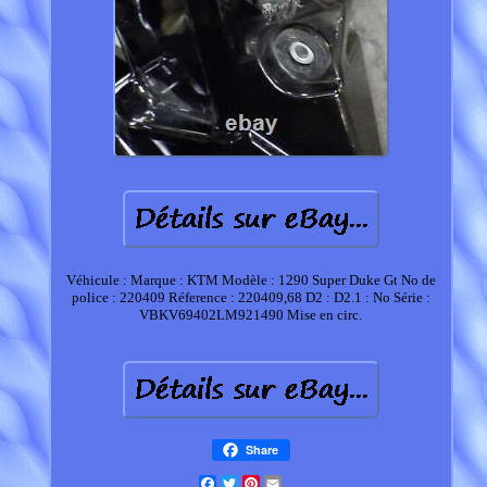
Véhicule : Marque : KTM Modèle : 1290 Super Duke Gt No de
police : 220409 Réference : 220409,68 D2 : D2.1 : No Série :
VBKV69402LM921490 Mise en circ.
Share
Facebook
Twitter
Pinterest
Email