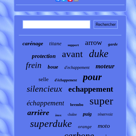
arrow
carénage
titane
garde
support
duke
avant
protection
frein
moteur
boue
d'echappement
pour
selle
d'échappement
silencieux
echappement
super
échappement
brembo
arrière
puig
réservoir
chaîne
inox
superduke
moto
orange
carbone