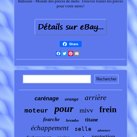
Babouin - Monde des pièces de moto. Trouvez toutes les pièces
pour votre moto!
Share
Facebook
Twitter
Pinterest
Email
arrière
carénage
orange
pour
frein
mivv
moteur
fourche
titane
brembo
échappement
selle
adventure
protection