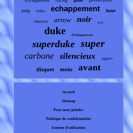
racing
d'echappement
garde
echappement
puig
boue
chaîne
noir
arrow
réservoir
inox
duke
d'échappement
super
superduke
carbone
silencieux
support
avant
moto
disques
Accueil
Sitemap
Pour nous joindre
Politique de confidentialité
Entente d'utilisation