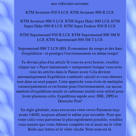
aux véhicules suivants.
KTM Aventure 950 S LC8. KTM Aventure 990 R LC8.
KTM Aventure 990 S LC8. KTM Super Duke 990 LC8. KTM
Super Duke 990 R LC8. KTM Super Enduro 950 R LC8.
KTM Supermotard 950 R LC8. KTM Supermotard 990 SM R
LC8. KTM Supermotard 990 SM T LC8.
Supermotard 990 T LC8 ABS. Économisez du temps et des frais
d'expédition - et protégez l'environnement en même temps!
Tu devrais plus d'un article Si vous en avez besoin, veuillez
cliquer sur « Payer maintenant » uniquement lorsque vous avez
tous les articles dans le Panier avoir. Cela devient
automatiquement Expédition combinée calculé et vous obtenez
tout dans un seul paquet. Cette approche vous évite de multiples
caisses/paiements et est bonne pour l'environnement, car aucun
matériel d'expédition inutile ni carburant inutile n'est utilisé pour
livrer plusieurs colis. Expédition rapide avec DHL, DPD et
Deutsche Post!
En règle générale, nous envoyons votre envoi Paiement reçu
avant 14h00, toujours allumé le même jour ouvrable. Pour que
votre colis vous parvienne le plus rapidement possible, veuillez
vous assurer que votre Adresse complète est et aussi sur le vôtre
Boîte aux lettres et le vôtre cloche Votre nom est là.