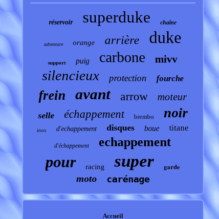
superduke
réservoir
chaîne
duke
arrière
orange
adventure
carbone
mivv
puig
support
silencieux
protection
fourche
avant
frein
arrow
moteur
noir
échappement
selle
brembo
disques
titane
boue
d'echappement
inox
echappement
d'échappement
super
pour
garde
racing
moto
carénage
Accueil