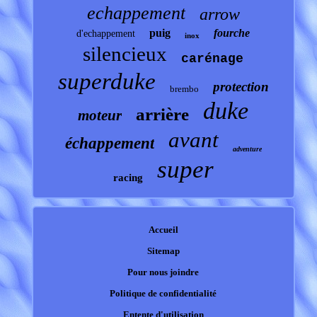
echappement
arrow
puig
fourche
d'echappement
inox
silencieux
carénage
superduke
protection
brembo
duke
arrière
moteur
avant
échappement
adventure
super
racing
Accueil
Sitemap
Pour nous joindre
Politique de confidentialité
Entente d'utilisation