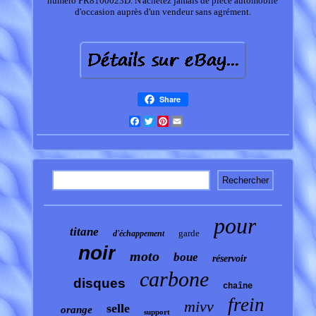
numéro PR8100023D. N'achetez jamais de pièce automobile
d'occasion auprès d'un vendeur sans agrément.
Share
Facebook
Twitter
Pinterest
Email
pour
titane
garde
d'échappement
noir
moto
boue
réservoir
carbone
disques
chaîne
frein
mivv
selle
orange
support