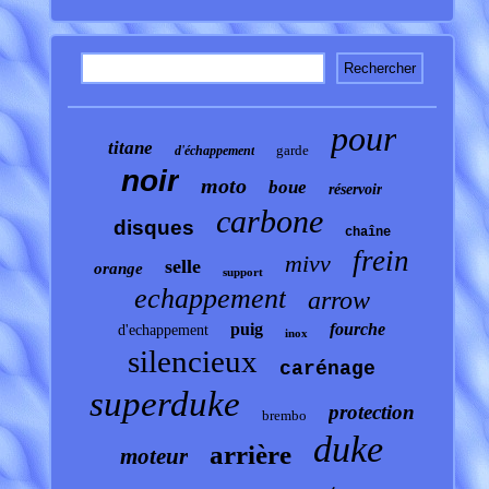
pour
titane
garde
d'échappement
noir
moto
boue
réservoir
carbone
disques
chaîne
frein
mivv
selle
orange
support
echappement
arrow
puig
fourche
d'echappement
inox
silencieux
carénage
superduke
protection
brembo
duke
arrière
moteur