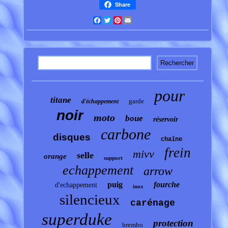
Share
Facebook
Twitter
Pinterest
Email
pour
titane
garde
d'échappement
noir
moto
boue
réservoir
carbone
disques
chaîne
frein
mivv
selle
orange
support
echappement
arrow
puig
fourche
d'echappement
inox
silencieux
carénage
superduke
protection
brembo