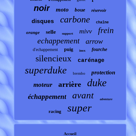
noir
moto
boue
réservoir
carbone
disques
chaîne
frein
mivv
selle
orange
support
echappement
arrow
puig
fourche
d'echappement
inox
silencieux
carénage
superduke
protection
brembo
duke
arrière
moteur
avant
échappement
adventure
super
racing
Accueil