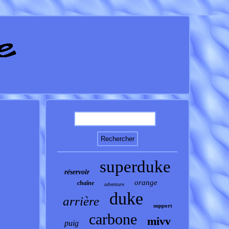
superduke
réservoir
orange
chaîne
adventure
duke
arrière
support
carbone
mivv
puig