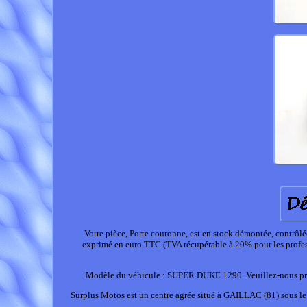
Votre pièce, Porte couronne, est en stock démontée, contrô
exprimé en euro TTC (TVA récupérable à 20% pour les prof
Modèle du véhicule : SUPER DUKE 1290. Veuillez-nous précis
Surplus Motos est un centre agrée situé à GAILLAC (81) sous 