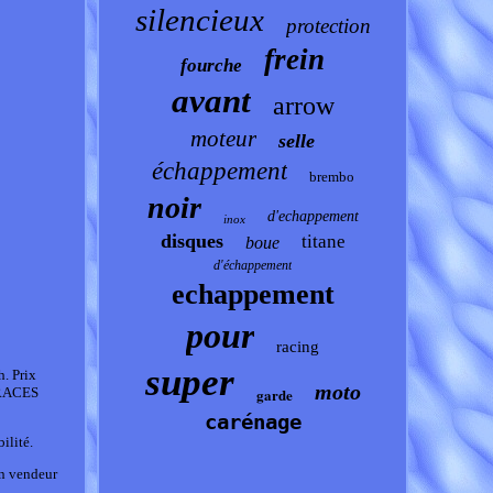
silencieux
protection
frein
fourche
avant
arrow
moteur
selle
échappement
brembo
noir
d'echappement
inox
disques
titane
boue
d'échappement
echappement
pour
racing
super
. Prix
moto
 TRACES
garde
carénage
ilité.
un vendeur