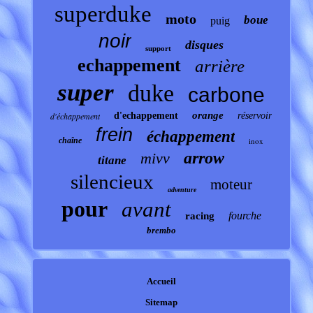
superduke
moto
boue
puig
noir
disques
support
echappement
arrière
super
duke
carbone
orange
d'échappement
d'echappement
réservoir
frein
échappement
chaîne
inox
arrow
mivv
titane
silencieux
moteur
adventure
pour
avant
fourche
racing
brembo
Accueil
Sitemap