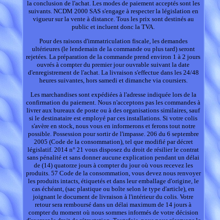
la conclusion de l'achat. Les modes de paiement acceptés sont les
suivants. NCDM 2000 SAS s'engage à respecter la législation en
vigueur sur la vente à distance. Tous les prix sont destinés au
public et incluent donc la TVA.
Pour des raisons d'immatriculation fiscale, les demandes
ultérieures (le lendemain de la commande ou plus tard) seront
rejetées. La préparation de la commande prend environ 1 à 2 jours
ouvrés à compter du premier jour ouvrable suivant la date
d'enregistrement de l'achat. La livraison s'effectue dans les 24/48
heures suivantes, hors samedi et dimanche via coursiers.
Les marchandises sont expédiées à l'adresse indiquée lors de la
confirmation du paiement. Nous n'acceptons pas les commandes à
livrer aux bureaux de poste ou à des organisations similaires, sauf
si le destinataire est employé par ces installations. Si votre colis
s'avère en stock, nous vous en informerons et ferons tout notre
possible. Possession pour sortir de l'impasse. 206 du 6 septembre
2005 (Code de la consommation), tel que modifié par décret
législatif. 2014 n° 21 vous disposez du droit de résilier le contrat
sans pénalité et sans donner aucune explication pendant un délai
de (14) quatorze jours à compter du jour où vous recevez les
produits. 57 Code de la consommation, vous devez nous renvoyer
les produits intacts, étiquetés et dans leur emballage d'origine, le
cas échéant, (sac plastique ou boîte selon le type d'article), en
joignant le document de livraison à l'intérieur du colis. Votre
retour sera remboursé dans un délai maximum de 14 jours à
compter du moment où nous sommes informés de votre décision