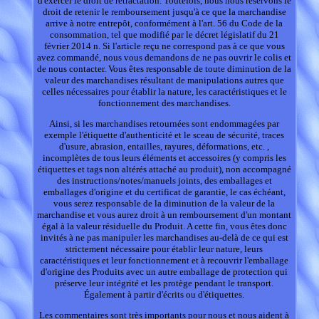
d'exercer le droit de rétractation. Toutefois, nous nous réservons le
droit de retenir le remboursement jusqu'à ce que la marchandise
arrive à notre entrepôt, conformément à l'art. 56 du Code de la
consommation, tel que modifié par le décret législatif du 21
février 2014 n. Si l'article reçu ne correspond pas à ce que vous
avez commandé, nous vous demandons de ne pas ouvrir le colis et
de nous contacter. Vous êtes responsable de toute diminution de la
valeur des marchandises résultant de manipulations autres que
celles nécessaires pour établir la nature, les caractéristiques et le
fonctionnement des marchandises.
Ainsi, si les marchandises retournées sont endommagées par
exemple l'étiquette d'authenticité et le sceau de sécurité, traces
d'usure, abrasion, entailles, rayures, déformations, etc. ,
incomplètes de tous leurs éléments et accessoires (y compris les
étiquettes et tags non altérés attaché au produit), non accompagné
des instructions/notes/manuels joints, des emballages et
emballages d'origine et du certificat de garantie, le cas échéant,
vous serez responsable de la diminution de la valeur de la
marchandise et vous aurez droit à un remboursement d'un montant
égal à la valeur résiduelle du Produit. A cette fin, vous êtes donc
invités à ne pas manipuler les marchandises au-delà de ce qui est
strictement nécessaire pour établir leur nature, leurs
caractéristiques et leur fonctionnement et à recouvrir l'emballage
d'origine des Produits avec un autre emballage de protection qui
préserve leur intégrité et les protège pendant le transport.
Également à partir d'écrits ou d'étiquettes.
Les commentaires sont très importants pour nous et nous aident à