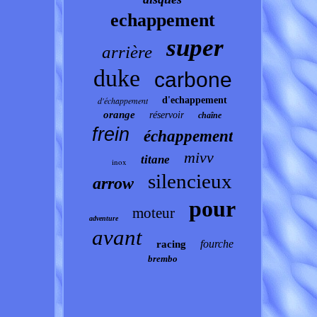
echappement
super
arrière
duke
carbone
d'échappement
d'echappement
orange
réservoir
chaîne
frein
échappement
mivv
titane
inox
silencieux
arrow
pour
moteur
adventure
avant
fourche
racing
brembo