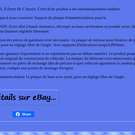
À Partir De L'Année. Cette fiche produit a été automatiquement traduite.
 pas à nous contacter. Support de plaque d'immatriculation pour le.
20. Acier allié à haute résistance, découpé au laser, revêtement en poudre noire. A
'inclinaison réglable librement.
on des pièces de garniture n'est nécessaire. 1x plaque de retenue pour fixation de 
 pour un réglage libre de l'angle. Avec supports d'indicateurs jusqu'à Ø10mm.
une garantie d'ajustement et ne représentent pas un défaut matériel. Le produit prop
it original du constructeur du véhicule. La marque du fabricant n'est mentionnée qu
essoire ou pièce de rechange afin de préciser à quel véhicule appartient le produit 
tion, s'adapte aux points de montage d'origine.
mmatriculation 1x plaque de base avec joint, pour un réglage libre de l'angle.
Share