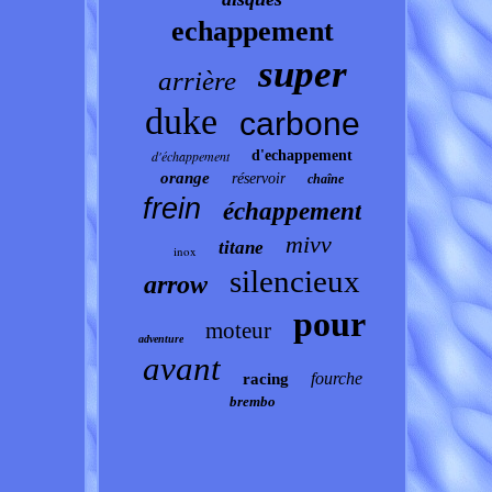
echappement
super
arrière
duke
carbone
d'échappement
d'echappement
orange
réservoir
chaîne
frein
échappement
mivv
titane
inox
silencieux
arrow
pour
moteur
adventure
avant
fourche
racing
brembo