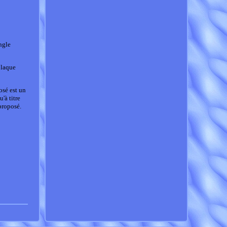
ngle
plaque
osé est un
'à titre
proposé.