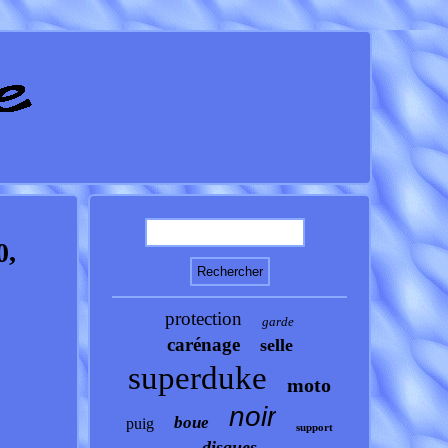
0,
protection
garde
carénage
selle
superduke
moto
noir
boue
puig
support
disques