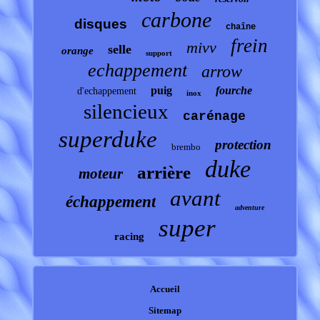
carbone
disques
chaîne
frein
mivv
selle
orange
support
echappement
arrow
puig
fourche
d'echappement
inox
silencieux
carénage
superduke
protection
brembo
duke
arrière
moteur
avant
échappement
adventure
super
racing
Accueil
Sitemap